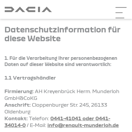
Datenschutzinformation für
diese Website
1. Für die Verarbeitung Ihrer personenbezogenen
Daten auf dieser Website sind verantwortlich:
1.1 Vertragshändler
Firmierung:
AH Kreyenbrück Herm. Munderloh
GmbH&CoKG
Anschrift:
Cloppenburger Str. 245, 26133
Oldenburg
Kontakt:
Telefon:
0441-41041 oder 0441-
34014-0
/ E-Mail:
info@renault-munderloh.de