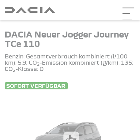
DACIA Neuer Jogger Journey
TCe 110
Benzin: Gesamtverbrauch kombiniert (l/100
km): 5.9; CO
-Emission kombiniert (g/km): 135;
2
CO
-Klasse: D
2
SOFORT VERFÜGBAR