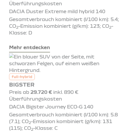
Überführungskosten
DACIA Duster Extreme mild hybrid 140
Gesamtverbrauch kombiniert (l/100 km): 5.4;
CO
-Emission kombiniert (g/km): 123; CO
-
2
2
Klasse: D
Mehr entdecken
full-hybrid
BIGSTER
Preis ab
29.720 €
inkl. 890 €
Überführungskosten
DACIA Bigster Journey ECO-G 140
Gesamtverbrauch kombiniert (l/100 km): 5.8
(7.1); CO
-Emission kombiniert (g/km): 131
2
(115); CO
-Klasse: C
2