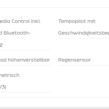
ia Control inkl.
Tempopilot mit
d Bluetooth-
Geschwindigkeitsbe
g
rad höhenverstellbar
Regensensor
metrisch
/3)