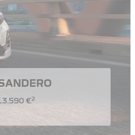
 SANDERO
2
13.590 €