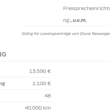
Freisprecheinricht
ng
, u.v.m.
Gültig für Leasingverträge von Dacia Neuwagen
NG
13.590 €
ng
1.100 €
48
40.000 km