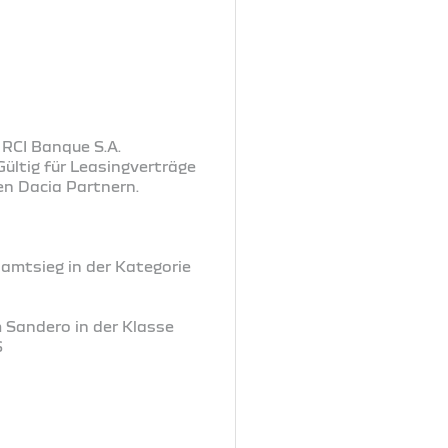
 RCI Banque S.A.
ültig für Leasingverträge
en Dacia Partnern.
samtsieg in der Kategorie
m Sandero in der Klasse
6