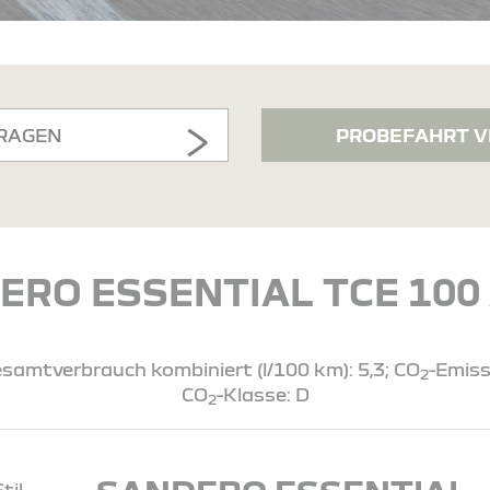
RAGEN
PROBEFAHRT V
ERO ESSENTIAL TCE 100 
samtverbrauch kombiniert (l/100 km): 5,3; CO
-Emiss
2
CO
-Klasse: D
2